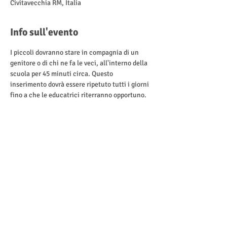
Civitavecchia RM, Italia
Info sull'evento
I piccoli dovranno stare in compagnia di un 
genitore o di chi ne fa le veci, all'interno della 
scuola per 45 minuti circa. Questo 
inserimento dovrà essere ripetuto tutti i giorni 
fino a che le educatrici riterranno opportuno.
Condividi questo evento
Sede: Via Isonzo 32 Civitavecchia
Tel. 366.5018912 Fax: 0766/030470